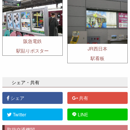
阪急電鉄
JR西日本
駅貼りポスター
駅看板
シェア・共有
シェア
共有
Twitter
LINE
取扱交通機関