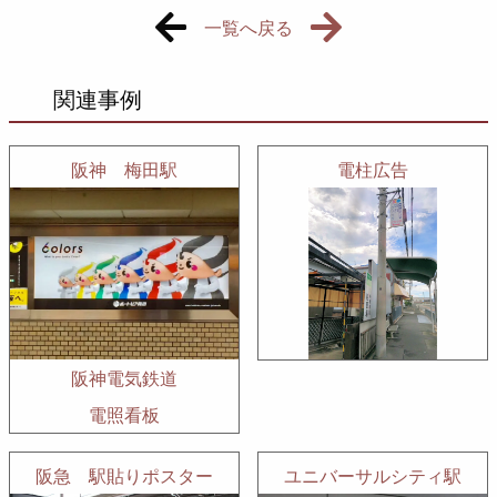
先
一覧へ戻る
頭
ペ
関連事例
ー
ジ
で
阪神 梅田駅
電柱広告
す。
阪神電気鉄道
電照看板
阪急 駅貼りポスター
ユニバーサルシティ駅