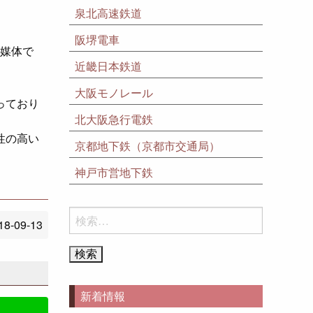
泉北高速鉄道
阪堺電車
媒体で
近畿日本鉄道
大阪モノレール
っており
北大阪急行電鉄
性の高い
京都地下鉄（京都市交通局）
神戸市営地下鉄
検
18-09-13
索:
新着情報