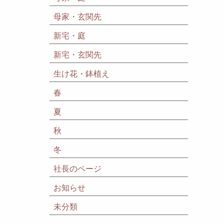
母家・玄関先
新宅・庭
新宅・玄関先
生け花・鉢植え
春
夏
秋
冬
社長のページ
お知らせ
未分類