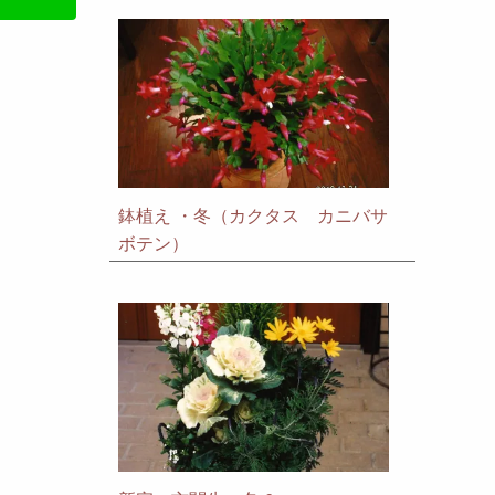
鉢植え ・冬（カクタス カニバサ
ボテン）