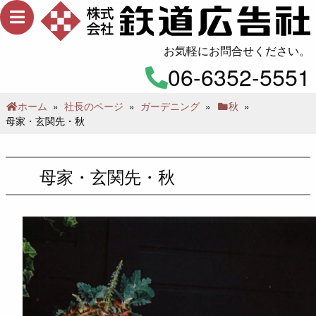
メ
ニ
ュ
お気軽にお問合せください。
ー
06-6352-5551
ホーム
»
社長のページ
»
ガーデニング
»
秋
»
母家・玄関先・秋
母家・玄関先・秋