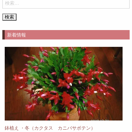
検
索:
新着情報
鉢植え ・冬（カクタス カニバサボテン）