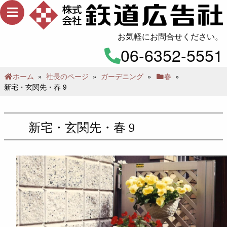
メ
ニ
ュ
お気軽にお問合せください。
ー
06-6352-5551
ホーム
»
社長のページ
»
ガーデニング
»
春
»
新宅・玄関先・春 9
新宅・玄関先・春 9